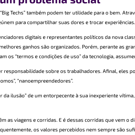
 “Big Techs” também podem ter utilidade para o bem. Atra
eúnem para compartilhar suas dores e trocar experiências
enciadores digitais e representantes políticos da nova cla
melhores ganhos são organizados. Porém, perante as gra
itam os “termos e condições de uso” da tecnologia, assumem
r responsabilidade sobre os trabalhadores. Afinal, eles p
ônomos”, “nanoempreendedores”.
r da ilusão” de um entorpecente à sua inexperiente vítima
vêm as viagens e corridas. E é dessas corridas que vem o
d
. Frequentemente, os valores percebidos nem sempre são su