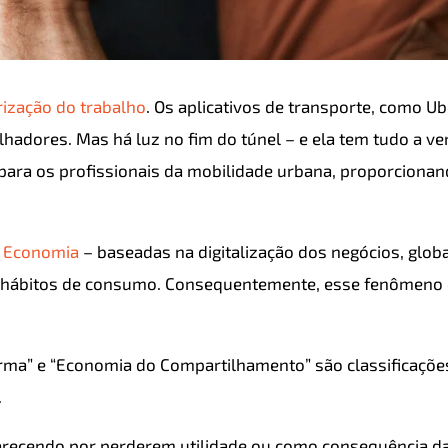
rização do trabalho
. Os aplicativos de transporte, como Ub
lhadores. Mas há luz no fim do túnel – e ela tem tudo a v
para os profissionais da mobilidade urbana, proporciona
 Economia
– baseadas na digitalização dos negócios, glob
 hábitos de consumo. Consequentemente, esse fenômeno
orma” e “Economia do Compartilhamento” são classificaçõ
.
parecendo por perderem utilidade ou como consequência d