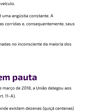
veículo.
 é uma angústia constante. A
 as corridas e, consequentemente, seus
adas no inconsciente da maioria dos
 em pauta
de março de 2018, a União delegou aos
t. 11-A).
onde existem dezenas (quiçá centenas)